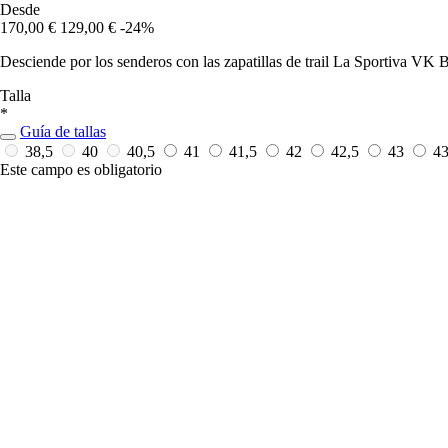
Desde
170,00 €
129,00 €
-24%
Desciende por los senderos con las zapatillas de trail La Sportiva VK
Talla
*
Guía de tallas
38,5
40
40,5
41
41,5
42
42,5
43
4
Este campo es obligatorio