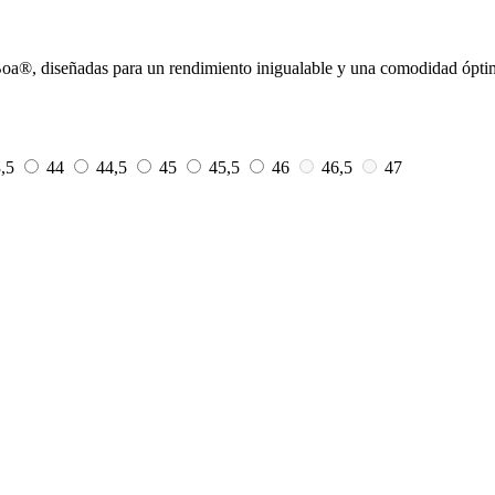
 Boa®, diseñadas para un rendimiento inigualable y una comodidad ópti
3,5
44
44,5
45
45,5
46
46,5
47