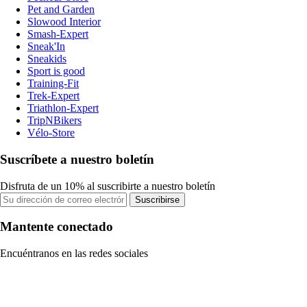
Pet and Garden
Slowood Interior
Smash-Expert
Sneak'In
Sneakids
Sport is good
Training-Fit
Trek-Expert
Triathlon-Expert
TripNBikers
Vélo-Store
Suscríbete a nuestro boletín
Disfruta de un 10% al suscribirte a nuestro boletín
Suscribirse
Mantente conectado
Encuéntranos en las redes sociales