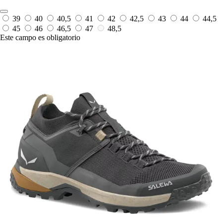
39
40
40,5
41
42
42,5
43
44
44,5
45
46
46,5
47
48,5
Este campo es obligatorio