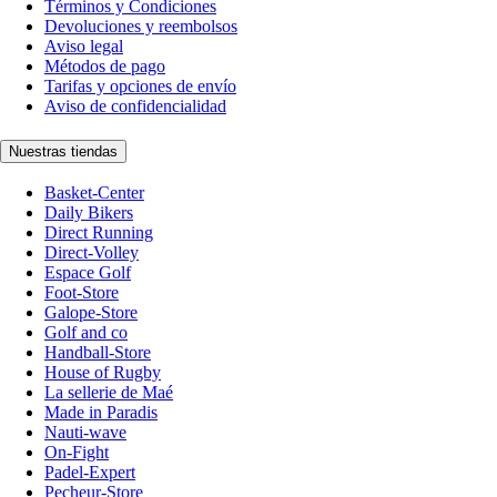
Términos y Condiciones
Devoluciones y reembolsos
Aviso legal
Métodos de pago
Tarifas y opciones de envío
Aviso de confidencialidad
Nuestras tiendas
Basket-Center
Daily Bikers
Direct Running
Direct-Volley
Espace Golf
Foot-Store
Galope-Store
Golf and co
Handball-Store
House of Rugby
La sellerie de Maé
Made in Paradis
Nauti-wave
On-Fight
Padel-Expert
Pecheur-Store