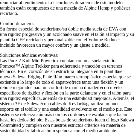
renunciar al rendimiento. Los cordones duraderos de este modelo
también están compuestos de una mezcla de Alpine Hemp y poliéster
reciclado.
Confort duradero:
Su forma especial de senderismo/su doble media suela de EVA con
una rigidez progresiva y un acolchado suave en el talón al impacto y su
plantilla CFF reciclada y personalizable con el Volume Reducer
incluido favorecen un mayor confort y un ajuste a medida.
Soluciones técnicas evolutivas:
Las Puez 2 Knit Mid Powertex cuentan con una suela exterior
Pomoca™ Alpine Trekker para adherencia y tracción en terrenos
técnicos. En el corazón de su estructura integrada en la plantilla/el
nuevo Salewa Edging Plate II/un marco termoplástico especial que se
extiende a lo largo de todo el zapato/ofrece tanto una flexión y un
rebote mejorados para un confort de marcha duradero/con niveles
específicos de rigidez y flexión en la parte delantera y en el talón para
una rigidez específica, además de una estabilidad mejorada. Además, el
sistema 3F de Salewa/con cables de Kevlar®/garantiza un buen
soporte en el tobillo y una estabilidad envolvente en el medio pie. Este
sistema se refuerza aún más con los cordones de escalada que bajan
hasta los dedos del pie. Estas botas de senderismo lucen el logo Salewa
Committed y cumplen con nuestros estrictos criterios en materia de
sostenibilidad y fabricación respetuosa con el medio ambiente.