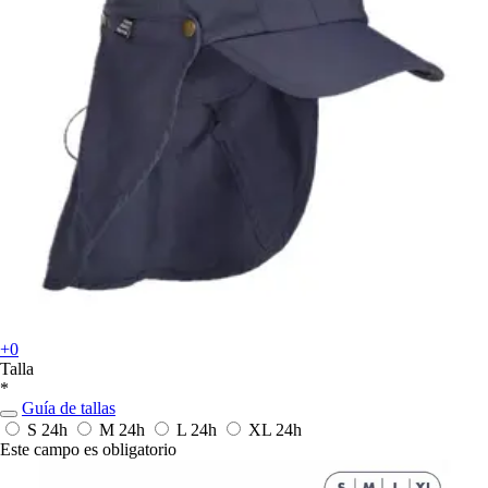
+0
Talla
*
Guía de tallas
S
24h
M
24h
L
24h
XL
24h
Este campo es obligatorio