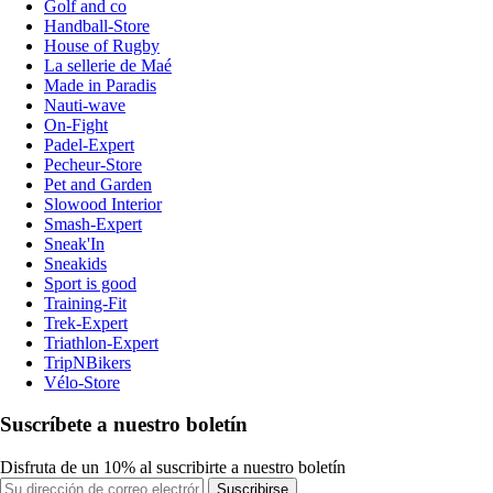
Golf and co
Handball-Store
House of Rugby
La sellerie de Maé
Made in Paradis
Nauti-wave
On-Fight
Padel-Expert
Pecheur-Store
Pet and Garden
Slowood Interior
Smash-Expert
Sneak'In
Sneakids
Sport is good
Training-Fit
Trek-Expert
Triathlon-Expert
TripNBikers
Vélo-Store
Suscríbete a nuestro boletín
Disfruta de un 10% al suscribirte a nuestro boletín
Suscribirse