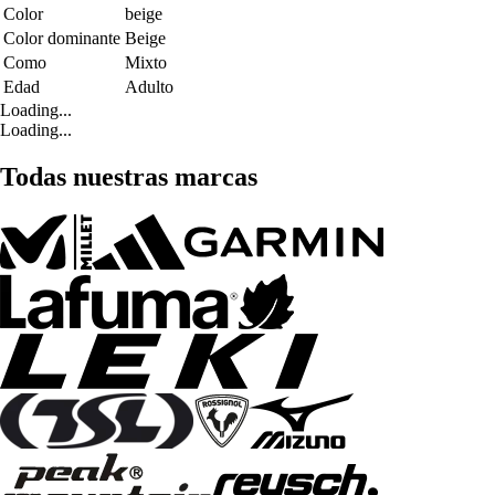
Color
beige
Color dominante
Beige
Como
Mixto
Edad
Adulto
Loading...
Loading...
Todas nuestras marcas