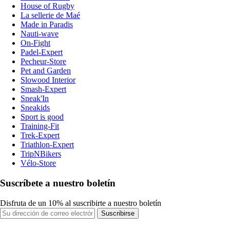
House of Rugby
La sellerie de Maé
Made in Paradis
Nauti-wave
On-Fight
Padel-Expert
Pecheur-Store
Pet and Garden
Slowood Interior
Smash-Expert
Sneak'In
Sneakids
Sport is good
Training-Fit
Trek-Expert
Triathlon-Expert
TripNBikers
Vélo-Store
Suscríbete a nuestro boletín
Disfruta de un 10% al suscribirte a nuestro boletín
Suscribirse