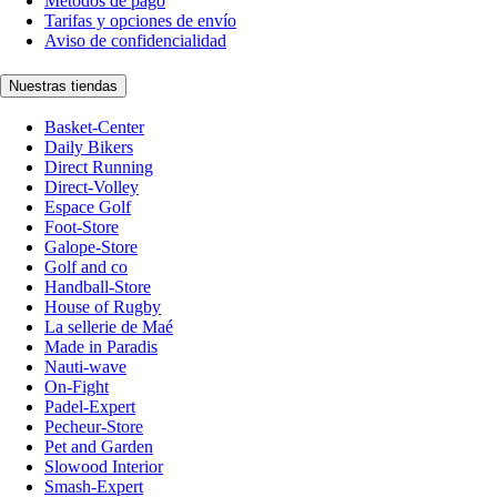
Métodos de pago
Tarifas y opciones de envío
Aviso de confidencialidad
Nuestras tiendas
Basket-Center
Daily Bikers
Direct Running
Direct-Volley
Espace Golf
Foot-Store
Galope-Store
Golf and co
Handball-Store
House of Rugby
La sellerie de Maé
Made in Paradis
Nauti-wave
On-Fight
Padel-Expert
Pecheur-Store
Pet and Garden
Slowood Interior
Smash-Expert