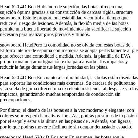
Head 620 4D Boa Hablando de sujeción, las botas ofrecen una
sujeción óptima gracias a su construcción de carcasa rígida. structure
snowboard Esto te proporciona estabilidad y control al tiempo que
reduce el riesgo de lesiones. Además, la flexión media de las botas
permite una buena libertad de movimientos sin sacrificar la sujeción
necesaria para realizar giros precisos y fluidos.
snowboard HeadPero la comodidad no se olvida con estas botas de .
El forro interior de espuma con memoria se adapta perfectamente al pie
para ofrecer una comodidad a medida. Además, la plantilla de EVA
proporciona una amortiguación extra para absorber los impactos y
reducir la fatiga durante tus largas jornadas en las pistas.
Head 620 4D Boa En cuanto a la durabilidad, las botas están diseñadas
para soportar las condiciones más extremas. Su carcasa de poliuretano
y su suela de goma ofrecen una excelente resistencia al desgaste y a los
impactos, garantizando muchas temporadas de conducción sin
preocupaciones.
Por último, el diseño de las botas es a la vez moderno y elegante, con
colores sobrios pero llamativos. look Así, podrás presumir de tu pasión
por el esquí y estar a la última en las pistas de . Además, son ligeras,
por lo que podrás moverte fácilmente sin ocupar demasiado espacio.
snowboard Head 620 4D Boa tous En resumen, las botas son la