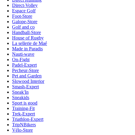
Direct-Volley
Espace Golf
Foot-Store
Galope-Store
Golf and co
Handball-Store
House of Rugby
La sellerie de Maé
Made in Paradis
Nauti-wave
On-Fight
Padel-Expert
Pecheur-Store
Pet and Garden
Slowood Interior
Smash-Expert
Sneak'In
Sneakids
Sport is good
Training-Fit
Trek-Expert
Triathlon-Expert
TripNBikers
Vélo-Store