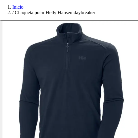
Inicio
/
Chaqueta polar Helly Hansen daybreaker