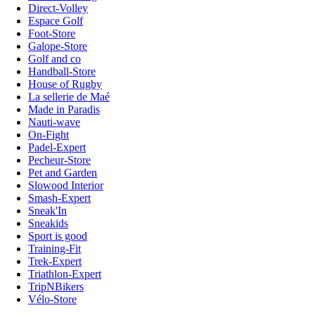
Direct-Volley
Espace Golf
Foot-Store
Galope-Store
Golf and co
Handball-Store
House of Rugby
La sellerie de Maé
Made in Paradis
Nauti-wave
On-Fight
Padel-Expert
Pecheur-Store
Pet and Garden
Slowood Interior
Smash-Expert
Sneak'In
Sneakids
Sport is good
Training-Fit
Trek-Expert
Triathlon-Expert
TripNBikers
Vélo-Store