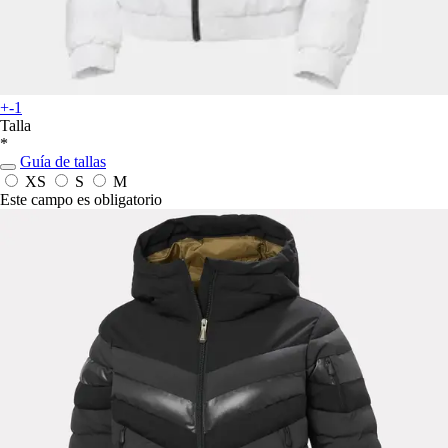
+-1
Talla
*
Guía de tallas
XS
S
M
Este campo es obligatorio