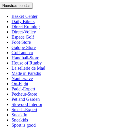
Nuestras tiendas
Basket-Center
Daily Bikers
Direct Running
Direct-Volley
Espace Golf
Foot-Store
Galope-Store
Golf and co
Handball-Store
House of Rugby
La sellerie de Maé
Made in Paradis
Nauti-wave
On-Fight
Padel-Expert
Pecheur-Store
Pet and Garden
Slowood Interior
Smash-Expert
Sneak'In
Sneakids
Sport is good