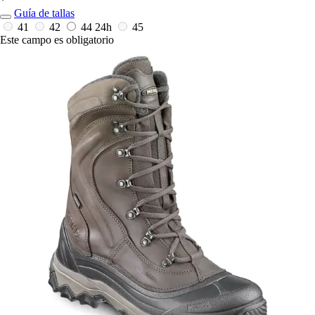
*
Guía de tallas
41
42
44
24h
45
Este campo es obligatorio