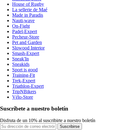
House of Rugby
La sellerie de Maé
Made in Paradis
Nauti-wave
On-Fight
Padel-Expert
Pecheur-Store
Pet and Garden
Slowood Interior
Smash-Expert
Sneak'In
Sneakids
Sport is good
Training-Fit
Trek-Expert
Triathlon-Expert
TripNBikers
Vélo-Store
Suscríbete a nuestro boletín
Disfruta de un 10% al suscribirte a nuestro boletín
Suscribirse