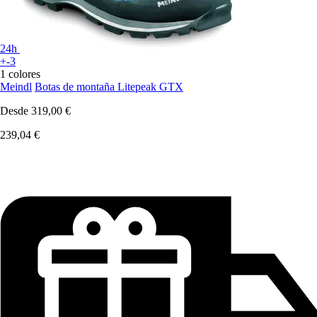
24h
+-3
1 colores
Meindl
Botas de montaña Litepeak GTX
Desde
319,00 €
239,04 €