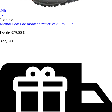
24h
+-3
1 colores
Meindl
Botas de montaña mujer Vakuum GTX
Desde
379,00 €
322,14 €