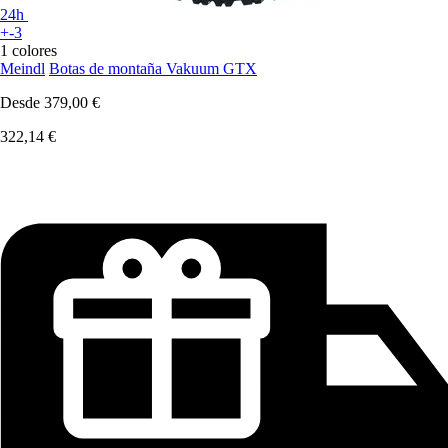
24h
+-3
1 colores
Meindl
Botas de montaña Vakuum GTX
Desde
379,00 €
322,14 €