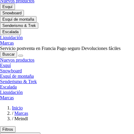
Nuevos productos
Esquí
Snowboard
Esquí de montaña
Senderismo & Trek
Escalada
Liquidación
Marcas
Servicio postventa en Francia
Pago seguro
Devoluciones fáciles
Buscar
Nuevos productos
Esquí
Snowboard
Esquí de montaña
Senderismo & Trek
Escalada
Liquidación
Marcas
Inicio
/
Marcas
/
Meindl
Filtros