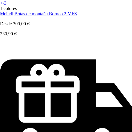
+-3
1 colores
Meindl
Botas de montaña Borneo 2 MFS
Desde
309,00 €
230,90 €