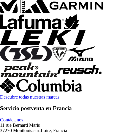
Descubre todas nuestras marcas
Servicio postventa en Francia
Contáctanos
11 rue Bernard Maris
37270 Montlouis-sur-Loire, Francia