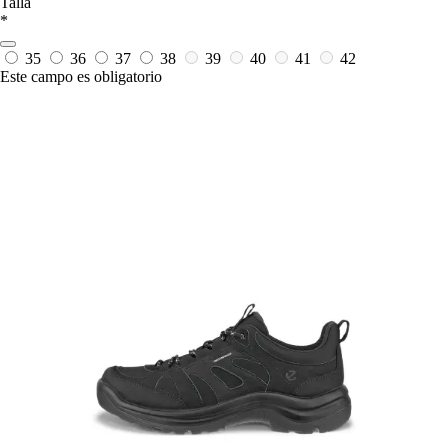
Talla
*
35
36
37
38
39
40
41
42
Este campo es obligatorio