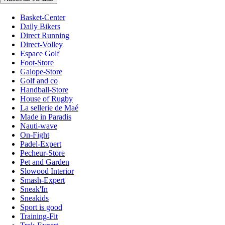
Basket-Center
Daily Bikers
Direct Running
Direct-Volley
Espace Golf
Foot-Store
Galope-Store
Golf and co
Handball-Store
House of Rugby
La sellerie de Maé
Made in Paradis
Nauti-wave
On-Fight
Padel-Expert
Pecheur-Store
Pet and Garden
Slowood Interior
Smash-Expert
Sneak'In
Sneakids
Sport is good
Training-Fit