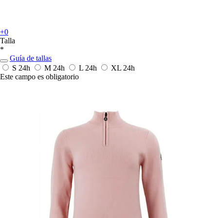
+0
Talla
*
Guía de tallas
S
24h
M
24h
L
24h
XL
24h
Este campo es obligatorio