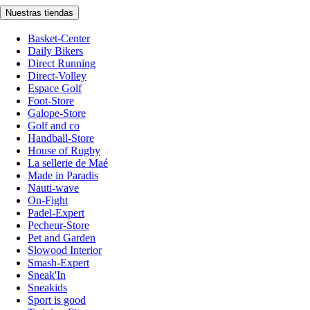
Nuestras tiendas
Basket-Center
Daily Bikers
Direct Running
Direct-Volley
Espace Golf
Foot-Store
Galope-Store
Golf and co
Handball-Store
House of Rugby
La sellerie de Maé
Made in Paradis
Nauti-wave
On-Fight
Padel-Expert
Pecheur-Store
Pet and Garden
Slowood Interior
Smash-Expert
Sneak'In
Sneakids
Sport is good