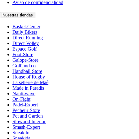
Aviso de confidencialidad
Nuestras tiendas
Basket-Center
Daily Bikers
Direct Running
Direct-Volley
Espace Golf
Foot-Store
Galope-Store
Golf and co
Handball-Store
House of Rugby
La sellerie de Maé
Made in Paradis
Nauti-wave
On-Fight
Padel-Expert
Pecheur-Store
Pet and Garden
Slowood Interior
Smash-Expert
Sneak'In
Sneakids