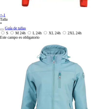
+-1
Talla
*
Guía de tallas
S
M
24h
L
24h
XL
24h
2XL
24h
Este campo es obligatorio