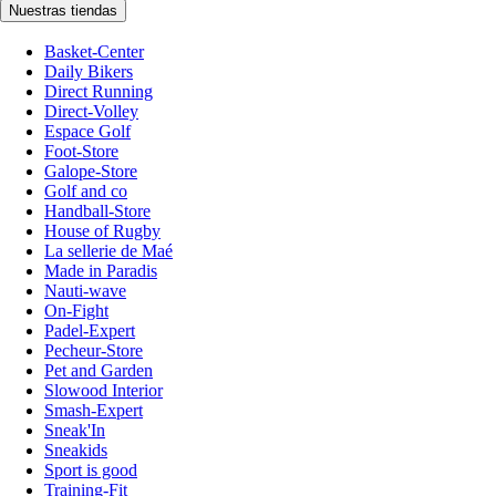
Nuestras tiendas
Basket-Center
Daily Bikers
Direct Running
Direct-Volley
Espace Golf
Foot-Store
Galope-Store
Golf and co
Handball-Store
House of Rugby
La sellerie de Maé
Made in Paradis
Nauti-wave
On-Fight
Padel-Expert
Pecheur-Store
Pet and Garden
Slowood Interior
Smash-Expert
Sneak'In
Sneakids
Sport is good
Training-Fit