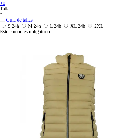
+0
Talla
*
Guía de tallas
S
24h
M
24h
L
24h
XL
24h
2XL
Este campo es obligatorio