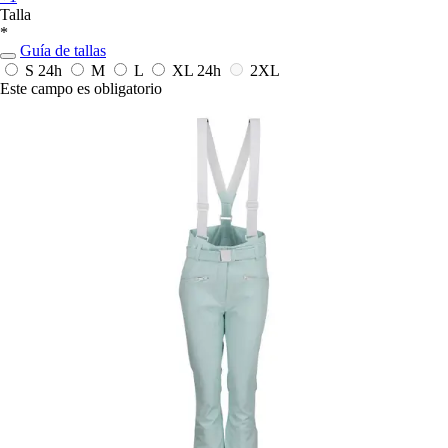
Talla
*
Guía de tallas
S
24h
M
L
XL
24h
2XL
Este campo es obligatorio