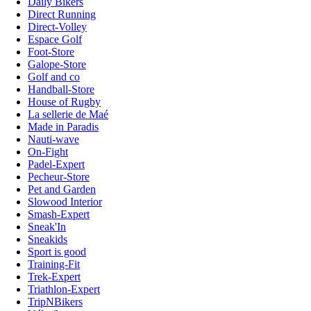
Daily Bikers
Direct Running
Direct-Volley
Espace Golf
Foot-Store
Galope-Store
Golf and co
Handball-Store
House of Rugby
La sellerie de Maé
Made in Paradis
Nauti-wave
On-Fight
Padel-Expert
Pecheur-Store
Pet and Garden
Slowood Interior
Smash-Expert
Sneak'In
Sneakids
Sport is good
Training-Fit
Trek-Expert
Triathlon-Expert
TripNBikers