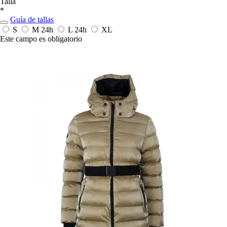
Talla
*
Guía de tallas
S
M
24h
L
24h
XL
Este campo es obligatorio