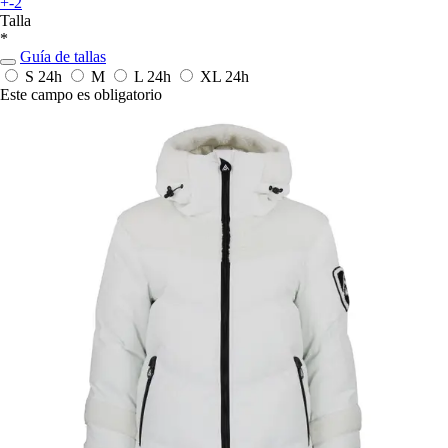
+-2
Talla
*
Guía de tallas
S
24h
M
L
24h
XL
24h
Este campo es obligatorio