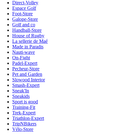
Direct-Volley
Espace Golf
Foot-Store
Galope-Store
Golf and co
Handball-Store
House of Rugby
La sellerie de Maé
Made in Paradis
Nauti-wave
On-Fight
Padel-Expert
Pecheur-Store
Pet and Garden
Slowood Interior
Smash-Expert
Sneak'In
Sneakids
Sport is good
Training-Fit
Trek-Expert
Triathlon-Expert
TripNBikers
Vélo-Store