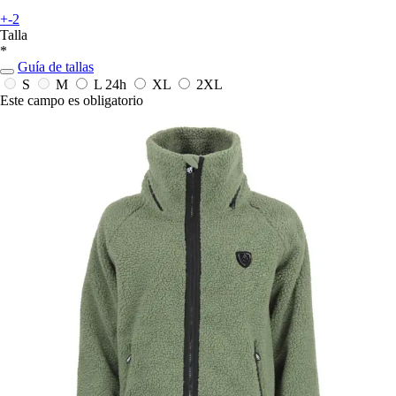
+-2
Talla
*
Guía de tallas
S
M
L
24h
XL
2XL
Este campo es obligatorio