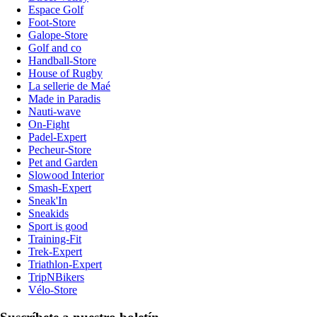
Espace Golf
Foot-Store
Galope-Store
Golf and co
Handball-Store
House of Rugby
La sellerie de Maé
Made in Paradis
Nauti-wave
On-Fight
Padel-Expert
Pecheur-Store
Pet and Garden
Slowood Interior
Smash-Expert
Sneak'In
Sneakids
Sport is good
Training-Fit
Trek-Expert
Triathlon-Expert
TripNBikers
Vélo-Store