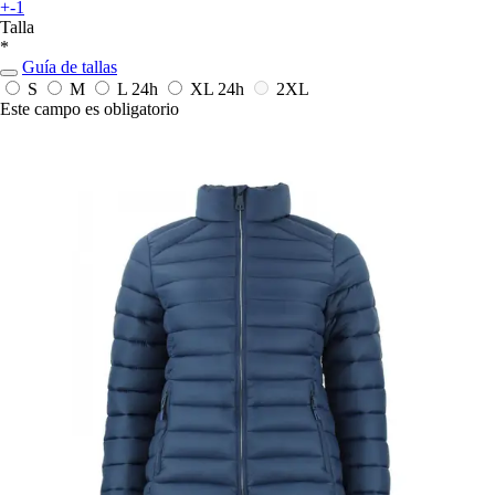
+-1
Talla
*
Guía de tallas
S
M
L
24h
XL
24h
2XL
Este campo es obligatorio