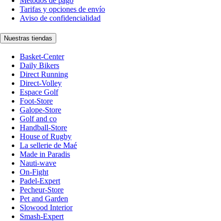
Métodos de pago
Tarifas y opciones de envío
Aviso de confidencialidad
Nuestras tiendas
Basket-Center
Daily Bikers
Direct Running
Direct-Volley
Espace Golf
Foot-Store
Galope-Store
Golf and co
Handball-Store
House of Rugby
La sellerie de Maé
Made in Paradis
Nauti-wave
On-Fight
Padel-Expert
Pecheur-Store
Pet and Garden
Slowood Interior
Smash-Expert