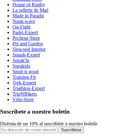
House of Rugby
La sellerie de Maé
Made in Paradis
Nauti-wave
On-Fight
Padel-Expert
Pecheur-Store
Pet and Garden
Slowood Interior
Smash-Expert
Sneak'In
Sneakids
Sport is good
Training-Fit
Trek-Expert
Triathlon-Expert
TripNBikers
Vélo-Store
Suscríbete a nuestro boletín
Disfruta de un 10% al suscribirte a nuestro boletín
Suscribirse