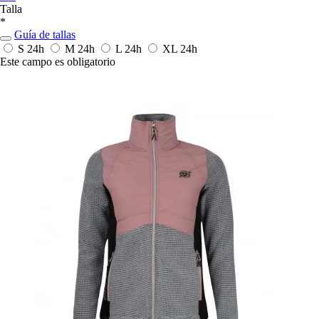
Talla
*
Guía de tallas
S
24h
M
24h
L
24h
XL
24h
Este campo es obligatorio