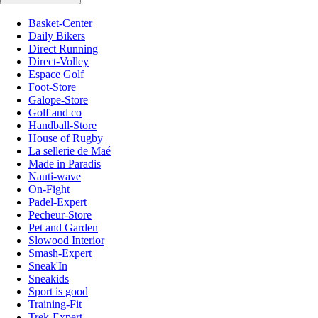
Basket-Center
Daily Bikers
Direct Running
Direct-Volley
Espace Golf
Foot-Store
Galope-Store
Golf and co
Handball-Store
House of Rugby
La sellerie de Maé
Made in Paradis
Nauti-wave
On-Fight
Padel-Expert
Pecheur-Store
Pet and Garden
Slowood Interior
Smash-Expert
Sneak'In
Sneakids
Sport is good
Training-Fit
Trek-Expert