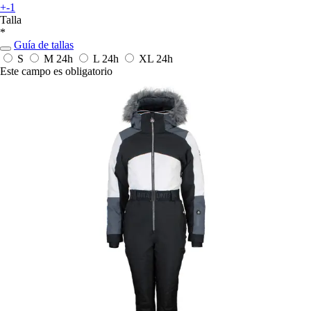
+-1
Talla
*
Guía de tallas
S
M
24h
L
24h
XL
24h
Este campo es obligatorio