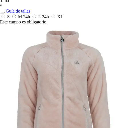
Talla
*
Guía de tallas
S
M
24h
L
24h
XL
Este campo es obligatorio