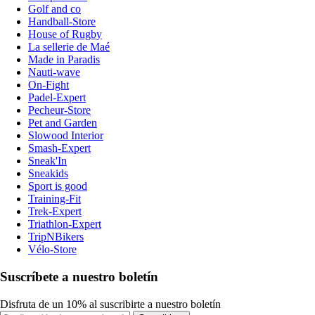
Golf and co
Handball-Store
House of Rugby
La sellerie de Maé
Made in Paradis
Nauti-wave
On-Fight
Padel-Expert
Pecheur-Store
Pet and Garden
Slowood Interior
Smash-Expert
Sneak'In
Sneakids
Sport is good
Training-Fit
Trek-Expert
Triathlon-Expert
TripNBikers
Vélo-Store
Suscríbete a nuestro boletín
Disfruta de un 10% al suscribirte a nuestro boletín