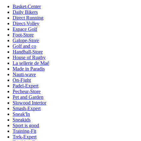
Basket-Center
Daily Bikers
Direct Running
Direct-Volley
Espace Golf
Foot-Store
Galope-Store
Golf and co
Handball-Store
House of Rugby
La sellerie de Maé
Made in Paradis
Nauti-wave
On-Fight
Padel-Expert
Pecheur-Store
Pet and Garden
Slowood Interior
Smash-Expert
Sneak'In
Sneakids
Sport is good
Training-Fit
Trek-Expert