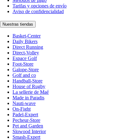
Métodos de pago
Tarifas y opciones de envío
Aviso de confidencialidad
Nuestras tiendas
Basket-Center
Daily Bikers
Direct Running
Direct-Volley
Espace Golf
Foot-Store
Galope-Store
Golf and co
Handball-Store
House of Rugby
La sellerie de Maé
Made in Paradis
Nauti-wave
On-Fight
Padel-Expert
Pecheur-Store
Pet and Garden
Slowood Interior
Smash-Expert