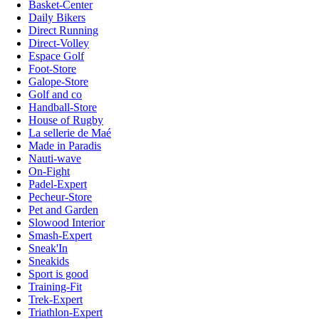
Basket-Center
Daily Bikers
Direct Running
Direct-Volley
Espace Golf
Foot-Store
Galope-Store
Golf and co
Handball-Store
House of Rugby
La sellerie de Maé
Made in Paradis
Nauti-wave
On-Fight
Padel-Expert
Pecheur-Store
Pet and Garden
Slowood Interior
Smash-Expert
Sneak'In
Sneakids
Sport is good
Training-Fit
Trek-Expert
Triathlon-Expert