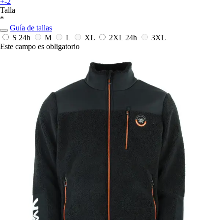
+-2
Talla
*
Guía de tallas
S
24h
M
L
XL
2XL
24h
3XL
Este campo es obligatorio