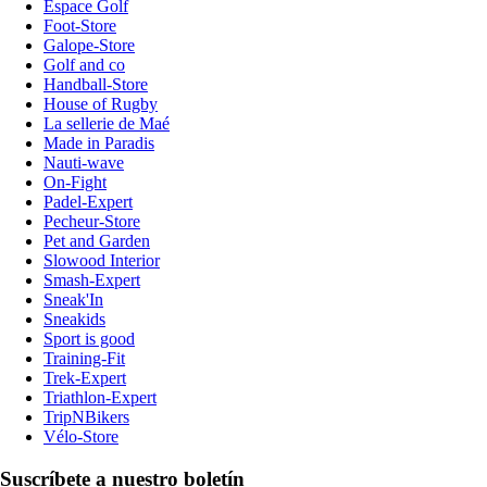
Espace Golf
Foot-Store
Galope-Store
Golf and co
Handball-Store
House of Rugby
La sellerie de Maé
Made in Paradis
Nauti-wave
On-Fight
Padel-Expert
Pecheur-Store
Pet and Garden
Slowood Interior
Smash-Expert
Sneak'In
Sneakids
Sport is good
Training-Fit
Trek-Expert
Triathlon-Expert
TripNBikers
Vélo-Store
Suscríbete a nuestro boletín