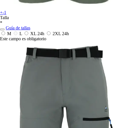
+-1
Talla
*
Guía de tallas
M
L
XL
24h
2XL
24h
Este campo es obligatorio