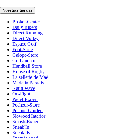
Nuestras tiendas
Basket-Center
Daily Bikers
Direct Running
Direct-Volley
Espace Golf
Foot-Store
Galope-Store
Golf and co
Handball-Store
House of Rugby
La sellerie de Maé
Made in Paradis
Nauti-wave
On-Fight
Padel-Expert
Pecheur-Store
Pet and Garden
Slowood Interior
Smash-Expert
Sneak'In
Sneakids