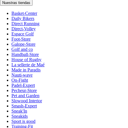
Nuestras tiendas
Basket-Center
Daily Bikers
Direct Running
Direct-Volley
Espace Golf
Foot-Store
Galope-Store
Golf and co
Handball-Store
House of Rugby
La sellerie de Maé
Made in Paradis
Nauti-wave
On-Fight
Padel-Expert
Pecheur-Store
Pet and Garden
Slowood Interior
Smash-Expert
Sneak'In
Sneakids
Sport is good
Training-Fit