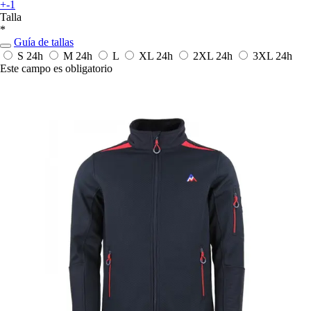
+-1
Talla
*
Guía de tallas
S
24h
M
24h
L
XL
24h
2XL
24h
3XL
24h
Este campo es obligatorio