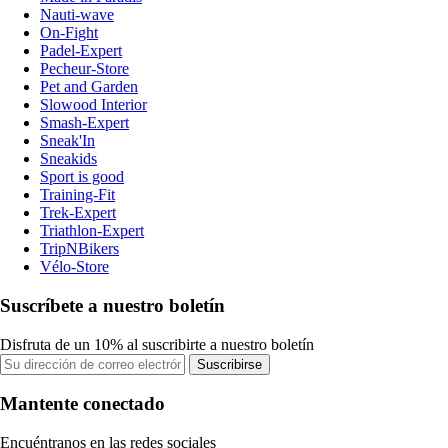
Nauti-wave
On-Fight
Padel-Expert
Pecheur-Store
Pet and Garden
Slowood Interior
Smash-Expert
Sneak'In
Sneakids
Sport is good
Training-Fit
Trek-Expert
Triathlon-Expert
TripNBikers
Vélo-Store
Suscríbete a nuestro boletín
Disfruta de un 10% al suscribirte a nuestro boletín
Suscribirse
Mantente conectado
Encuéntranos en las redes sociales