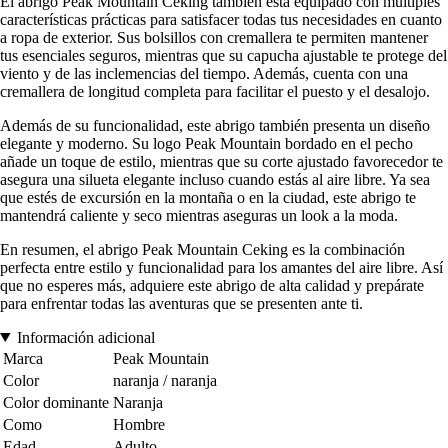
El abrigo Peak Mountain Ceking también está equipado con múltiples
características prácticas para satisfacer todas tus necesidades en cuanto
a ropa de exterior. Sus bolsillos con cremallera te permiten mantener
tus esenciales seguros, mientras que su capucha ajustable te protege del
viento y de las inclemencias del tiempo. Además, cuenta con una
cremallera de longitud completa para facilitar el puesto y el desalojo.
Además de su funcionalidad, este abrigo también presenta un diseño
elegante y moderno. Su logo Peak Mountain bordado en el pecho
añade un toque de estilo, mientras que su corte ajustado favorecedor te
asegura una silueta elegante incluso cuando estás al aire libre. Ya sea
que estés de excursión en la montaña o en la ciudad, este abrigo te
mantendrá caliente y seco mientras aseguras un look a la moda.
En resumen, el abrigo Peak Mountain Ceking es la combinación
perfecta entre estilo y funcionalidad para los amantes del aire libre. Así
que no esperes más, adquiere este abrigo de alta calidad y prepárate
para enfrentar todas las aventuras que se presenten ante ti.
Información adicional
Marca
Peak Mountain
Color
naranja / naranja
Color dominante
Naranja
Como
Hombre
Edad
Adulto