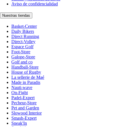
Aviso de confidencialidad
Nuestras tiendas
Basket-Center
Daily Bikers
Direct Running
Direct-Volley
Espace Golf
Foot-Store
Galope-Store
Golf and co
Handball-Store
House of Rugby
La sellerie de Maé
Made in Paradis
Nauti-wave
On-Fight
Padel-Expert
Pecheur-Store
Pet and Garden
Slowood Interior
Smash-Expert
Sneak'In