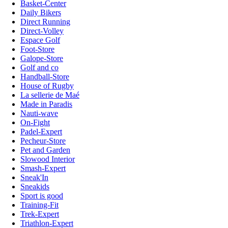
Basket-Center
Daily Bikers
Direct Running
Direct-Volley
Espace Golf
Foot-Store
Galope-Store
Golf and co
Handball-Store
House of Rugby
La sellerie de Maé
Made in Paradis
Nauti-wave
On-Fight
Padel-Expert
Pecheur-Store
Pet and Garden
Slowood Interior
Smash-Expert
Sneak'In
Sneakids
Sport is good
Training-Fit
Trek-Expert
Triathlon-Expert