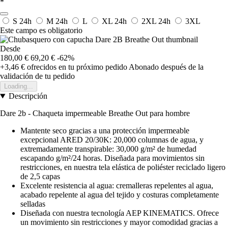
*
S
24h
M
24h
L
XL
24h
2XL
24h
3XL
Este campo es obligatorio
Desde
180,00 €
69,20 €
-62%
+3,46 €
ofrecidos en tu próximo pedido
Abonado después de la
validación de tu pedido
Loading...
Descripción
Dare 2b - Chaqueta impermeable Breathe Out para hombre
Mantente seco gracias a una protección impermeable
excepcional ARED 20/30K: 20,000 columnas de agua, y
extremadamente transpirable: 30,000 g/m² de humedad
escapando g/m²/24 horas. Diseñada para movimientos sin
restricciones, en nuestra tela elástica de poliéster reciclado ligero
de 2,5 capas
Excelente resistencia al agua: cremalleras repelentes al agua,
acabado repelente al agua del tejido y costuras completamente
selladas
Diseñada con nuestra tecnología AEP KINEMATICS. Ofrece
un movimiento sin restricciones y mayor comodidad gracias a