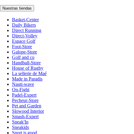
Nuestras tiendas
Basket-Center
Daily Bikers
Direct Running
Direct-Volley
Espace Golf
Foot-Store
Galope-Store
Golf and co
Handball-Store
House of Rugby
La sellerie de Maé
Made in Paradis
Nauti-wave
On-Fight
Padel-Expert
Pecheur-Store
Pet and Garden
Slowood Interior
Smash-Expert
Sneak'In
Sneakids
Sport is good