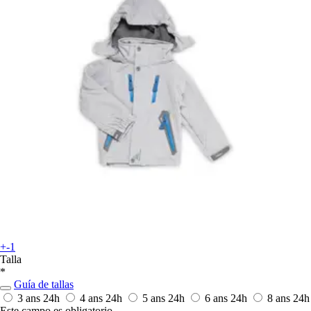
+-1
Talla
*
Guía de tallas
3 ans
24h
4 ans
24h
5 ans
24h
6 ans
24h
8 ans
24h
Este campo es obligatorio