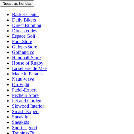
Nuestras tiendas
Basket-Center
Daily Bikers
Direct Running
Direct-Volley
Espace Golf
Foot-Store
Galope-Store
Golf and co
Handball-Store
House of Rugby
La sellerie de Maé
Made in Paradis
Nauti-wave
On-Fight
Padel-Expert
Pecheur-Store
Pet and Garden
Slowood Interior
Smash-Expert
Sneak'In
Sneakids
Sport is good
Training-Fit