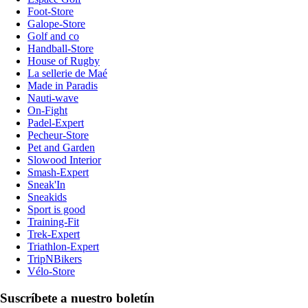
Foot-Store
Galope-Store
Golf and co
Handball-Store
House of Rugby
La sellerie de Maé
Made in Paradis
Nauti-wave
On-Fight
Padel-Expert
Pecheur-Store
Pet and Garden
Slowood Interior
Smash-Expert
Sneak'In
Sneakids
Sport is good
Training-Fit
Trek-Expert
Triathlon-Expert
TripNBikers
Vélo-Store
Suscríbete a nuestro boletín