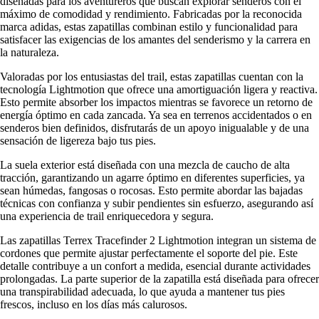
diseñadas para los aventureros que buscan explorar senderos con el
máximo de comodidad y rendimiento. Fabricadas por la reconocida
marca adidas, estas zapatillas combinan estilo y funcionalidad para
satisfacer las exigencias de los amantes del senderismo y la carrera en
la naturaleza.
Valoradas por los entusiastas del trail, estas zapatillas cuentan con la
tecnología Lightmotion que ofrece una amortiguación ligera y reactiva.
Esto permite absorber los impactos mientras se favorece un retorno de
energía óptimo en cada zancada. Ya sea en terrenos accidentados o en
senderos bien definidos, disfrutarás de un apoyo inigualable y de una
sensación de ligereza bajo tus pies.
La suela exterior está diseñada con una mezcla de caucho de alta
tracción, garantizando un agarre óptimo en diferentes superficies, ya
sean húmedas, fangosas o rocosas. Esto permite abordar las bajadas
técnicas con confianza y subir pendientes sin esfuerzo, asegurando así
una experiencia de trail enriquecedora y segura.
Las zapatillas Terrex Tracefinder 2 Lightmotion integran un sistema de
cordones que permite ajustar perfectamente el soporte del pie. Este
detalle contribuye a un confort a medida, esencial durante actividades
prolongadas. La parte superior de la zapatilla está diseñada para ofrecer
una transpirabilidad adecuada, lo que ayuda a mantener tus pies
frescos, incluso en los días más calurosos.