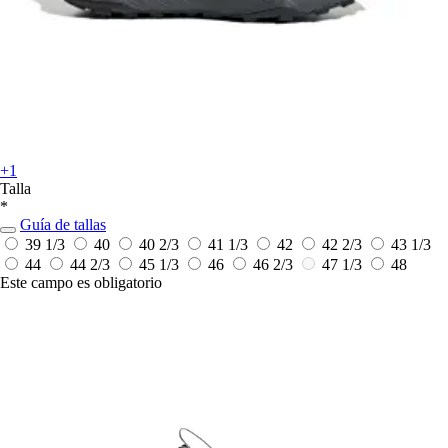
+1
Talla
*
Guía de tallas
39 1/3
40
40 2/3
41 1/3
42
42 2/3
43 1/3
44
44 2/3
45 1/3
46
46 2/3
47 1/3
48
Este campo es obligatorio