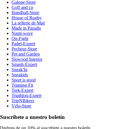
Galope-Store
Golf and co
Handball-Store
House of Rugby
La sellerie de Maé
Made in Paradis
Nauti-wave
On-Fight
Padel-Expert
Pecheur-Store
Pet and Garden
Slowood Interior
Smash-Expert
Sneak'In
Sneakids
Sport is good
Training-Fit
Trek-Expert
Triathlon-Expert
TripNBikers
Vélo-Store
Suscríbete a nuestro boletín
Disfruta de un 10% al suscribirte a nuestro boletín