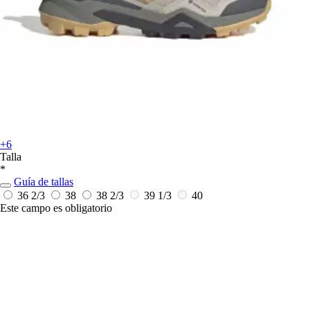
+6
Talla
*
Guía de tallas
36 2/3
38
38 2/3
39 1/3
40
Este campo es obligatorio