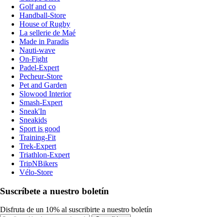
Golf and co
Handball-Store
House of Rugby
La sellerie de Maé
Made in Paradis
Nauti-wave
On-Fight
Padel-Expert
Pecheur-Store
Pet and Garden
Slowood Interior
Smash-Expert
Sneak'In
Sneakids
Sport is good
Training-Fit
Trek-Expert
Triathlon-Expert
TripNBikers
Vélo-Store
Suscríbete a nuestro boletín
Disfruta de un 10% al suscribirte a nuestro boletín