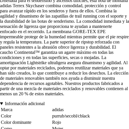
Diseñada para el senderismo y ascensos difíciles, esta bota de montaña
adidas Terrex Skychaser combina comodidad, protección y control
para avanzar rápido en los senderos y fuera de ellos. Combina la
agilidad y dinamismo de las zapatillas de trail running con el soporte y
la durabilidad de las botas de senderismo. La comodidad inmediata y la
sensación de ligereza que proporciona te ayudan a mantenerte
enfocado en el recorrido. La membrana GORE-TEX EPE
impermeable protege de la humedad mientras permite que el pie respire
y regula la temperatura. La parte superior de ripstop reforzada con
paneles resistentes a la abrasión ofrece ligereza y durabilidad. El
caucho Continental™ garantiza un agarre máximo en todas las
condiciones y en todas las superficies, secas o mojadas. La
amortiguación Lightstrike ultraligera asegura dinamismo y agilidad. Al
optar por materiales reciclados, podemos reutilizar materiales que ya
han sido creados, lo que contribuye a reducir los desechos. La elección
de materiales renovables también nos ayuda a disminuir nuestra
dependencia de recursos agotables. Nuestros productos fabricados a
partir de una mezcla de materiales reciclados y renovables contienen al
menos un 20 % de estos materiales.
Información adicional
Marca
adidas
Color
purrub/secobl/cblack
Color dominante
Rojo
Como
Mujer