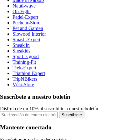
Made in Paradis
Nauti-wave
On-Fight
Padel-Expert
Pecheur-Store
Pet and Garden
Slowood Interior
Smash-Expert
Sneak'In
Sneakids
Sport is good
Training-Fit
Trek-Expert
Triathlon-Expert
TripNBikers
Vélo-Store
Suscríbete a nuestro boletín
Disfruta de un 10% al suscribirte a nuestro boletín
Suscribirse
Mantente conectado
Encuéntranos en las redes sociales