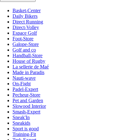
Basket-Center
Daily Bikers
Direct Running
Direct-Volley
Espace Golf
Foot-Store
Galope-Store
Golf and co
Handball-Store
House of Rugby
La sellerie de Maé
Made in Paradis
Nauti-wave
On-Fight
Padel-Expert
Pecheur-Store
Pet and Garden
Slowood Interior
Smash-Expert
Sneak'In
Sneakids
Sport is good
Training-Fit
Trek-Expert