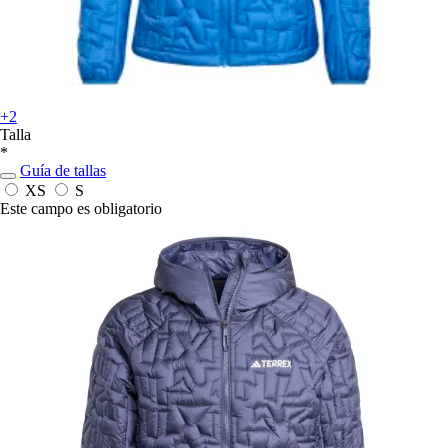
+2
Talla
*
Guía de tallas
XS
S
Este campo es obligatorio