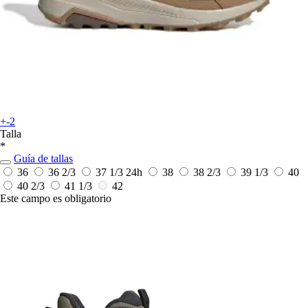
+-2
Talla
*
Guía de tallas
36
36 2/3
37 1/3
24h
38
38 2/3
39 1/3
40
40 2/3
41 1/3
42
Este campo es obligatorio