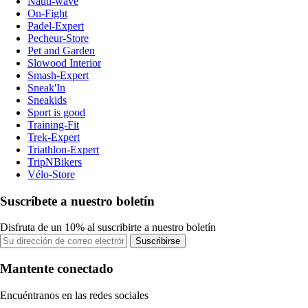
Nauti-wave
On-Fight
Padel-Expert
Pecheur-Store
Pet and Garden
Slowood Interior
Smash-Expert
Sneak'In
Sneakids
Sport is good
Training-Fit
Trek-Expert
Triathlon-Expert
TripNBikers
Vélo-Store
Suscríbete a nuestro boletín
Disfruta de un 10% al suscribirte a nuestro boletín
Suscribirse
Mantente conectado
Encuéntranos en las redes sociales