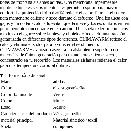
botas de montaña aislantes adidas. Una membrana impermeable
mantiene tus pies secos mientras les permite respirar para mayor
confort. La protección PrimaLoft® retiene el calor. Elimina el sudor
para mantenerte caliente y seco durante el esfuerzo. Una lengüeta con
gajos y un collar acolchado evitan que la nieve y los escombros entren,
permitiéndote concentrarte en el camino. Una suela exterior con tacos
maximiza el agarre sobre la nieve y el hielo, ofreciendo una tracción
garantizada en diferentes tipos de terrenos. CLIMAWARM retiene el
calor y elimina el sudor para favorecer el rendimiento.
CLIMAWARM+ avanzado asegura un aislamiento superior con
materiales de última generación para mantenerte caliente, seco y
concentrado en tu recorrido. Los materiales aislantes retienen el calor
para una temperatura corporal óptima.
Información adicional
Marca
adidas
Color
olistr/ngtcar/seflaq
Color dominante
Verde
Como
Mujer
Edad
Adulto
Características del producto
Vástago medio
material principal
Material sintético / textil
Suela
crampones