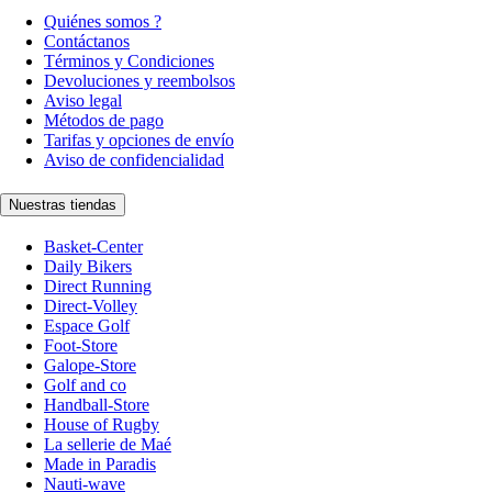
Quiénes somos ?
Contáctanos
Términos y Condiciones
Devoluciones y reembolsos
Aviso legal
Métodos de pago
Tarifas y opciones de envío
Aviso de confidencialidad
Nuestras tiendas
Basket-Center
Daily Bikers
Direct Running
Direct-Volley
Espace Golf
Foot-Store
Galope-Store
Golf and co
Handball-Store
House of Rugby
La sellerie de Maé
Made in Paradis
Nauti-wave