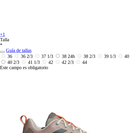
+1
Talla
*
Guía de tallas
36
36 2/3
37 1/3
38
24h
38 2/3
39 1/3
40
40 2/3
41 1/3
42
42 2/3
44
Este campo es obligatorio