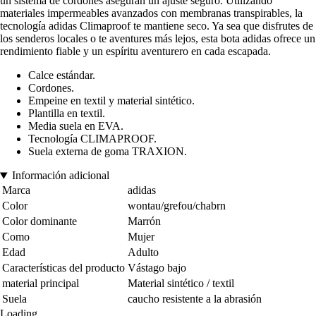
un sistema de cordones aseguran un ajuste seguro. Utilizando
materiales impermeables avanzados con membranas transpirables, la
tecnología adidas Climaproof te mantiene seco. Ya sea que disfrutes de
los senderos locales o te aventures más lejos, esta bota adidas ofrece un
rendimiento fiable y un espíritu aventurero en cada escapada.
Calce estándar.
Cordones.
Empeine en textil y material sintético.
Plantilla en textil.
Media suela en EVA.
Tecnología CLIMAPROOF.
Suela externa de goma TRAXION.
Información adicional
Marca
adidas
Color
wontau/grefou/chabrn
Color dominante
Marrón
Como
Mujer
Edad
Adulto
Características del producto
Vástago bajo
material principal
Material sintético / textil
Suela
caucho resistente a la abrasión
Loading...