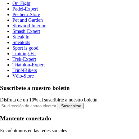
On-Fight
Padel-Expert
Pecheur-Store
Pet and Garden
Slowood Interior
Smash-Expert
Sneak'In
Sneakids
Sport is good
Training-Fit
Trek-Expert
Triathlon-Expert
TripNBikers
Vélo-Store
Suscríbete a nuestro boletín
Disfruta de un 10% al suscribirte a nuestro boletín
Suscribirse
Mantente conectado
Encuéntranos en las redes sociales