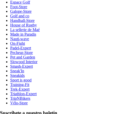
Espace Golf
Foot-Store
Galope-Store
Golf and co
Handball-Store
House of Rugby
La sellerie de Maé
Made in Paradis
Nauti-wave
On-Fight
Padel-Expert
Pecheur-Store
Pet and Garden
Slowood Interior
Smash-Expert
Sneak'In
Sneakids
Sport is good
Training-Fit
Trek-Expert
Triathlon-Expert
TripNBikers
Vélo-Store
Suscríbete a nuestro boletín