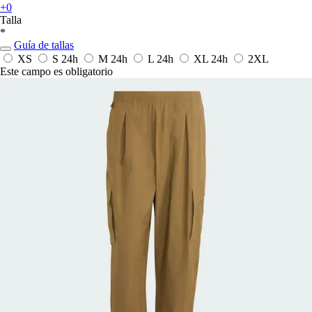
+0
Talla
*
Guía de tallas
XS
S
24h
M
24h
L
24h
XL
24h
2XL
Este campo es obligatorio