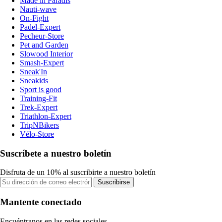
Made in Paradis
Nauti-wave
On-Fight
Padel-Expert
Pecheur-Store
Pet and Garden
Slowood Interior
Smash-Expert
Sneak'In
Sneakids
Sport is good
Training-Fit
Trek-Expert
Triathlon-Expert
TripNBikers
Vélo-Store
Suscríbete a nuestro boletín
Disfruta de un 10% al suscribirte a nuestro boletín
Suscribirse
Mantente conectado
Encuéntranos en las redes sociales