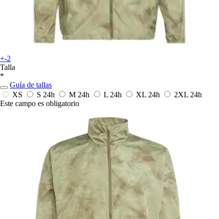
+-2
Talla
*
Guía de tallas
XS
S
24h
M
24h
L
24h
XL
24h
2XL
24h
Este campo es obligatorio