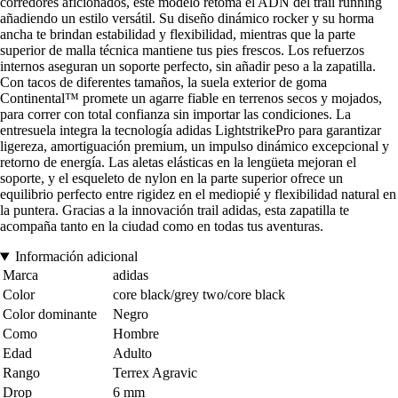
corredores aficionados, este modelo retoma el ADN del trail running
añadiendo un estilo versátil. Su diseño dinámico rocker y su horma
ancha te brindan estabilidad y flexibilidad, mientras que la parte
superior de malla técnica mantiene tus pies frescos. Los refuerzos
internos aseguran un soporte perfecto, sin añadir peso a la zapatilla.
Con tacos de diferentes tamaños, la suela exterior de goma
Continental™ promete un agarre fiable en terrenos secos y mojados,
para correr con total confianza sin importar las condiciones. La
entresuela integra la tecnología adidas LightstrikePro para garantizar
ligereza, amortiguación premium, un impulso dinámico excepcional y
retorno de energía. Las aletas elásticas en la lengüeta mejoran el
soporte, y el esqueleto de nylon en la parte superior ofrece un
equilibrio perfecto entre rigidez en el mediopié y flexibilidad natural en
la puntera. Gracias a la innovación trail adidas, esta zapatilla te
acompaña tanto en la ciudad como en todas tus aventuras.
Información adicional
Marca
adidas
Color
core black/grey two/core black
Color dominante
Negro
Como
Hombre
Edad
Adulto
Rango
Terrex Agravic
Drop
6 mm