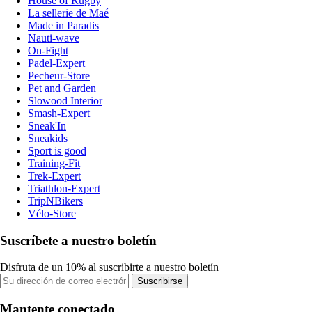
House of Rugby
La sellerie de Maé
Made in Paradis
Nauti-wave
On-Fight
Padel-Expert
Pecheur-Store
Pet and Garden
Slowood Interior
Smash-Expert
Sneak'In
Sneakids
Sport is good
Training-Fit
Trek-Expert
Triathlon-Expert
TripNBikers
Vélo-Store
Suscríbete a nuestro boletín
Disfruta de un 10% al suscribirte a nuestro boletín
Suscribirse
Mantente conectado