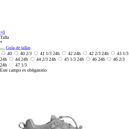
+0
Talla
*
Guía de tallas
40
40 2/3
41 1/3
24h
42
24h
42 2/3
24h
43 1/3
24h
44
24h
44 2/3
24h
45 1/3
24h
46
24h
46 2/3
24h
47 1/3
Este campo es obligatorio