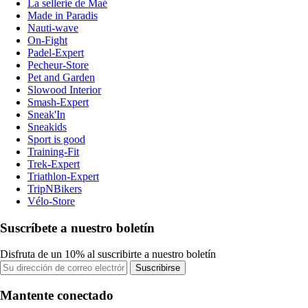
La sellerie de Maé
Made in Paradis
Nauti-wave
On-Fight
Padel-Expert
Pecheur-Store
Pet and Garden
Slowood Interior
Smash-Expert
Sneak'In
Sneakids
Sport is good
Training-Fit
Trek-Expert
Triathlon-Expert
TripNBikers
Vélo-Store
Suscríbete a nuestro boletín
Disfruta de un 10% al suscribirte a nuestro boletín
Suscribirse
Mantente conectado