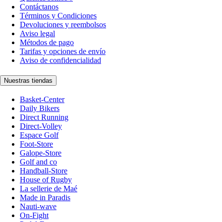
Contáctanos
Términos y Condiciones
Devoluciones y reembolsos
Aviso legal
Métodos de pago
Tarifas y opciones de envío
Aviso de confidencialidad
Nuestras tiendas
Basket-Center
Daily Bikers
Direct Running
Direct-Volley
Espace Golf
Foot-Store
Galope-Store
Golf and co
Handball-Store
House of Rugby
La sellerie de Maé
Made in Paradis
Nauti-wave
On-Fight