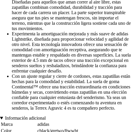
Diseñadas para aquellos que aman correr al aire libre, estas
zapatillas combinan comodidad, durabilidad y tracción para
hacer de cada carrera un placer. La parte superior transpirable
asegura que tus pies se mantengan frescos, sin importar el
terreno, mientras que la construcción ligera sostiene cada uno de
tus movimientos.
Experimenta la amortiguación mejorada y más suave de adidas
Lightstrike, diseñada para proporcionar velocidad y agilidad de
otro nivel. Esta tecnología innovadora ofrece una sensación de
comodidad con amortiguación receptiva, asegurando que te
mantengas estable y respaldado en diversas superficies. La suela
exterior de 4.5 mm de tacos ofrece una tracción excepcional en
senderos sueltos y resbaladizos, brindándote la confianza para
enfrentar cualquier desafío.
Con un ajuste regular y cierre de cordones, estas zapatillas están
hechas para la comodidad y estabilidad. La suela de goma
Continental™ ofrece una tracción extraordinaria en condiciones
húmedas y secas, convirtiendo estas zapatillas en una elección
confiable para cualquier entusiasta del senderismo. Ya seas un
corredor experimentado o estés comenzando tu aventura en
senderos, la Terrex Agravic 4 es tu compañero perfecto.
Información adicional
Marca
adidas
Color
cblack/gretwo/ftwwht