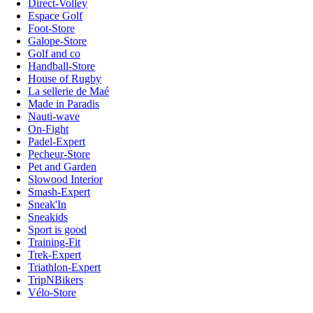
Direct-Volley
Espace Golf
Foot-Store
Galope-Store
Golf and co
Handball-Store
House of Rugby
La sellerie de Maé
Made in Paradis
Nauti-wave
On-Fight
Padel-Expert
Pecheur-Store
Pet and Garden
Slowood Interior
Smash-Expert
Sneak'In
Sneakids
Sport is good
Training-Fit
Trek-Expert
Triathlon-Expert
TripNBikers
Vélo-Store