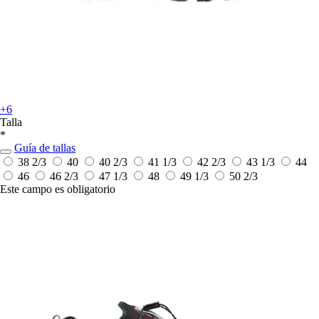
+6
Talla
*
Guía de tallas
38 2/3
40
40 2/3
41 1/3
42 2/3
43 1/3
44
46
46 2/3
47 1/3
48
49 1/3
50 2/3
Este campo es obligatorio