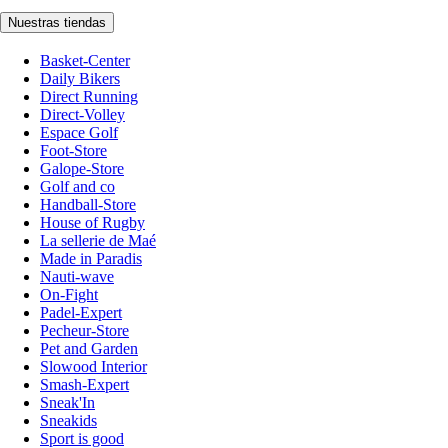
Nuestras tiendas
Basket-Center
Daily Bikers
Direct Running
Direct-Volley
Espace Golf
Foot-Store
Galope-Store
Golf and co
Handball-Store
House of Rugby
La sellerie de Maé
Made in Paradis
Nauti-wave
On-Fight
Padel-Expert
Pecheur-Store
Pet and Garden
Slowood Interior
Smash-Expert
Sneak'In
Sneakids
Sport is good