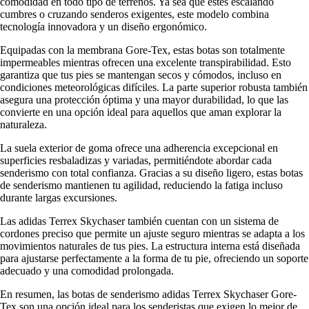
comodidad en todo tipo de terrenos. Ya sea que estés escalando
cumbres o cruzando senderos exigentes, este modelo combina
tecnología innovadora y un diseño ergonómico.
Equipadas con la membrana Gore-Tex, estas botas son totalmente
impermeables mientras ofrecen una excelente transpirabilidad. Esto
garantiza que tus pies se mantengan secos y cómodos, incluso en
condiciones meteorológicas difíciles. La parte superior robusta también
asegura una protección óptima y una mayor durabilidad, lo que las
convierte en una opción ideal para aquellos que aman explorar la
naturaleza.
La suela exterior de goma ofrece una adherencia excepcional en
superficies resbaladizas y variadas, permitiéndote abordar cada
senderismo con total confianza. Gracias a su diseño ligero, estas botas
de senderismo mantienen tu agilidad, reduciendo la fatiga incluso
durante largas excursiones.
Las adidas Terrex Skychaser también cuentan con un sistema de
cordones preciso que permite un ajuste seguro mientras se adapta a los
movimientos naturales de tus pies. La estructura interna está diseñada
para ajustarse perfectamente a la forma de tu pie, ofreciendo un soporte
adecuado y una comodidad prolongada.
En resumen, las botas de senderismo adidas Terrex Skychaser Gore-
Tex son una opción ideal para los senderistas que exigen lo mejor de